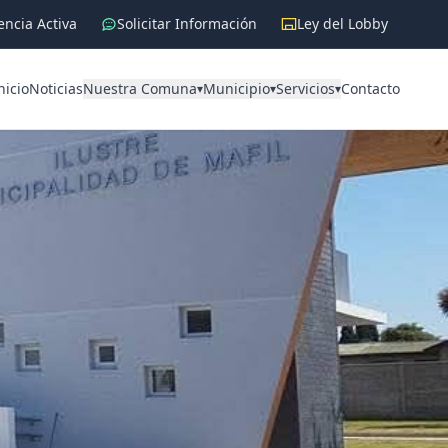
ncia Activa
Solicitar Información
Ley del Lobby
nicio
Noticias
Nuestra Comuna
Municipio
Servicios
Contacto
▾
▾
▾