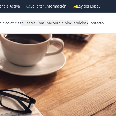
ncia Activa
Solicitar Información
Ley del Lobby
nicio
Noticias
Nuestra Comuna
Municipio
Servicios
Contacto
▾
▾
▾