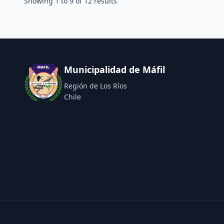
Showing
1
to
9
of
12
results
Municipalidad de Máfil
Región de Los Ríos
Chile